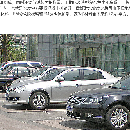
润组成，同时还要与铺装面积数量、工期以及造型复杂程度相联系。压模
在内。也就是说发包方要将混凝土摊铺好，做好泄水坡度之后再由压模地
料、EM彩色脱模粉和EM透明保护剂，这3样材料合下来约12元/平方，