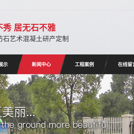
不秀 居无石不雅
注仿石艺术混凝土研产定制
展示
新闻中心
工程案例
在线留