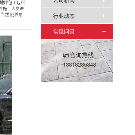
公司新闻
地坪包工包料
坪施工人员进
当然 随着原
行业动态
常见问答
咨询热线
13818285348