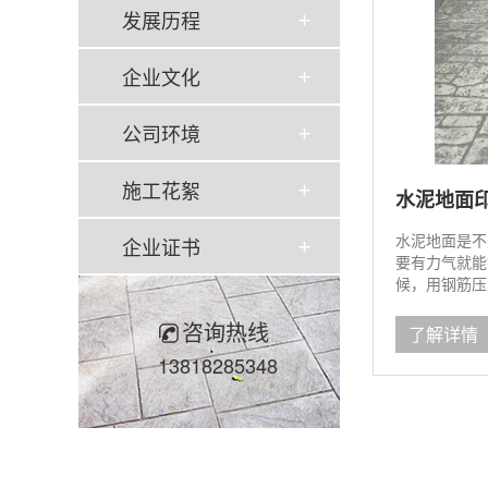
发展历程
企业文化
公司环境
施工花絮
水泥地面
水泥地面是不
企业证书
要有力气就能
候，用钢筋压
础上发明出了
咨询热线
不一样了。...
了解详情
13818285348