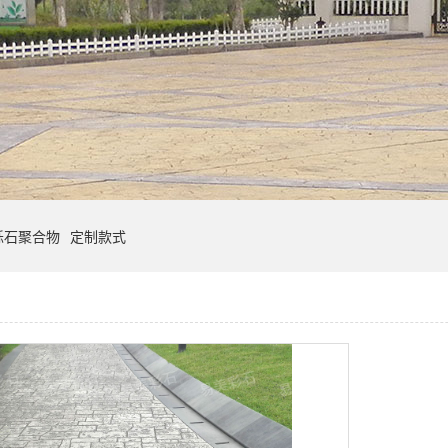
砾石聚合物
定制款式